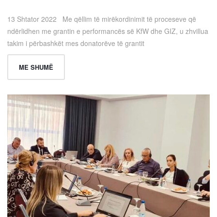
13 Shtator 2022 Me qëllim të mirëkordinimit të proceseve që
ndërlidhen me grantin e performancës së KfW dhe GIZ, u zhvillua
takim i përbashkët mes donatorëve të grantit
ME SHUMË