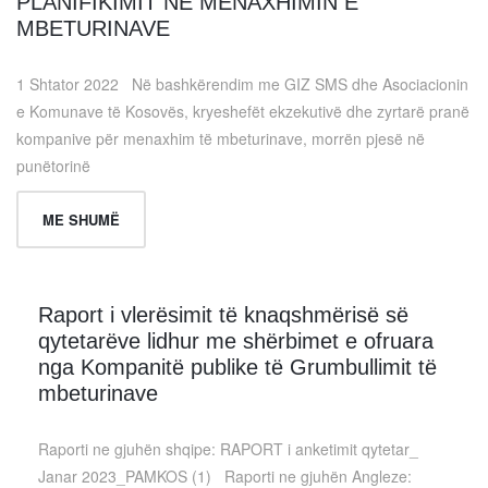
PLANIFIKIMIT NË MENAXHIMIN E
MBETURINAVE
1 Shtator 2022 Në bashkërendim me GIZ SMS dhe Asociacionin
e Komunave të Kosovës, kryeshefët ekzekutivë dhe zyrtarë pranë
kompanive për menaxhim të mbeturinave, morrën pjesë në
punëtorinë
ME SHUMË
Raport i vlerësimit të knaqshmërisë së
qytetarëve lidhur me shërbimet e ofruara
nga Kompanitë publike të Grumbullimit të
mbeturinave
Raporti ne gjuhën shqipe: RAPORT i anketimit qytetar_
Janar 2023_PAMKOS (1) Raporti ne gjuhën Angleze: