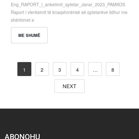
Eng_RAPORT_i_anketimit_qytetar_Janar_2023_PAMKOS
Raport i vlerësimit të knaqshmërisë së qytetarëve lidhur me
shërbimet e
ME SHUMË
1
2
3
4
…
8
NEXT
ABONOHU