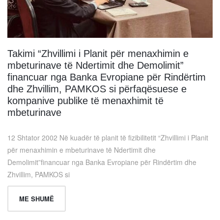
Takimi “Zhvillimi i Planit për menaxhimin e
mbeturinave të Ndertimit dhe Demolimit”
financuar nga Banka Evropiane për Rindërtim
dhe Zhvillim, PAMKOS si përfaqësuese e
kompanive publike të menaxhimit të
mbeturinave
12 Shtator 2002 Në kuadër të planit të fizibilitetit “Zhvillimi i Planit
për menaxhimin e mbeturinave të Ndertimit dhe
Demolimit”financuar nga Banka Evropiane për Rindërtim dhe
Zhvillim, PAMKOS si
ME SHUMË