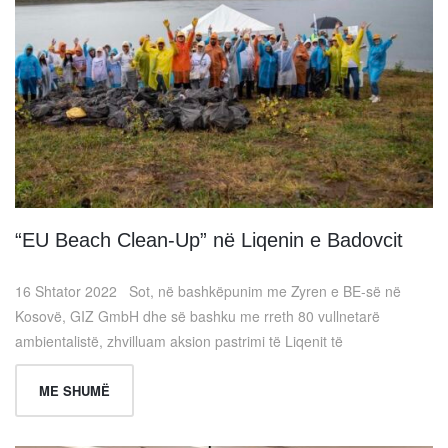
“EU Beach Clean-Up” në Liqenin e Badovcit
16 Shtator 2022 Sot, në bashkëpunim me Zyren e BE-së në
Kosovë, GIZ GmbH dhe së bashku me rreth 80 vullnetarë
ambientalistë, zhvilluam aksion pastrimi të Liqenit të
ME SHUMË