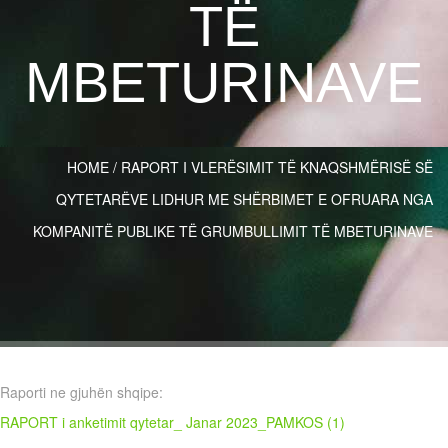
TË
MBETURINAVE
HOME
/
RAPORT I VLERËSIMIT TË KNAQSHMËRISË SË
QYTETARËVE LIDHUR ME SHËRBIMET E OFRUARA NGA
KOMPANITË PUBLIKE TË GRUMBULLIMIT TË MBETURINAVE
Raporti ne gjuhën shqipe:
RAPORT i anketimit qytetar_ Janar 2023_PAMKOS (1)