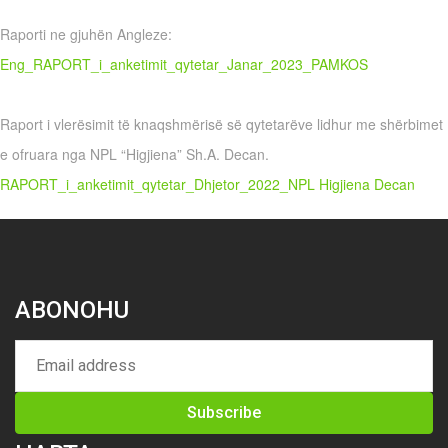
Raporti ne gjuhën Angleze:
Eng_RAPORT_i_anketimit_qytetar_Janar_2023_PAMKOS
Raport i vlerësimit të knaqshmërisë së qytetarëve lidhur me shërbimet
e ofruara nga NPL “Higjiena” Sh.A. Decan.
RAPORT_i_anketimit_qytetar_Dhjetor_2022_NPL Higjiena Decan
ABONOHU