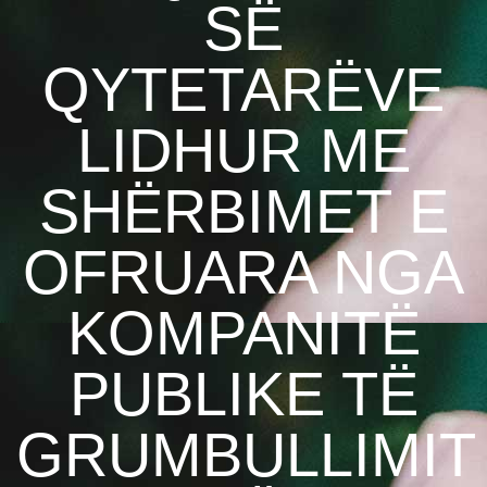
SË
QYTETARËVE
LIDHUR ME
SHËRBIMET E
OFRUARA NGA
KOMPANITË
PUBLIKE TË
GRUMBULLIMIT