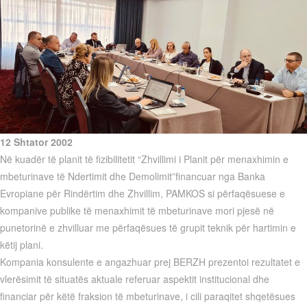
12 Shtator 2002
Në kuadër të planit të fizibilitetit “Zhvillimi i Planit për menaxhimin e
mbeturinave të Ndertimit dhe Demolimit”financuar nga Banka
Evropiane për Rindërtim dhe Zhvillim, PAMKOS si përfaqësuese e
kompanive publike të menaxhimit të mbeturinave mori pjesë në
punetorinë e zhvilluar me përfaqësues të grupit teknik për hartimin e
këtij plani.
Kompania konsulente e angazhuar prej BERZH prezentoi rezultatet e
vlerësimit të situatës aktuale referuar aspektit institucional dhe
financiar për këtë fraksion të mbeturinave, i cili paraqitet shqetësues