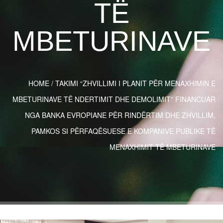
TË
MBETURINAVE
HOME
/
TAKIMI “ZHVILLIMI I PLANIT PËR MENAXHIMIN E
MBETURINAVE TË NDERTIMIT DHE DEMOLIMIT” FINANCUAR
NGA BANKA EVROPIANE PËR RINDËRTIM DHE ZHVILLIM,
PAMKOS SI PËRFAQËSUESE E KOMPANIVE PUBLIKE TË
MENAXHIMIT TË MBETURINAVE