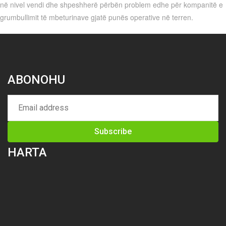
në nivel vendi dhe shpeshherë përbën problem edhe për kompanitë e
grumbullimit të mbeturinave gjatë punës operative në terren.
ABONOHU
HARTA