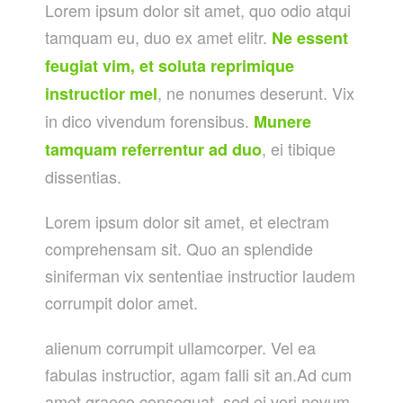
Lorem ipsum dolor sit amet, quo odio atqui
tamquam eu, duo ex amet elitr.
Ne essent
feugiat vim, et soluta reprimique
, ne nonumes deserunt. Vix
instructior mel
in dico vivendum forensibus.
Munere
, ei tibique
tamquam referrentur ad duo
dissentias.
Lorem ipsum dolor sit amet, et electram
comprehensam sit. Quo an splendide
siniferman vix sententiae instructior laudem
corrumpit dolor amet.
alienum corrumpit ullamcorper. Vel ea
fabulas instructior, agam falli sit an.Ad cum
amet graeco consequat, sed ei veri novum