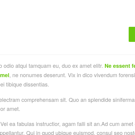
o odio atqui tamquam eu, duo ex amet elitr.
Ne essent f
, ne nonumes deserunt. Vix in dico vivendum forens
 mel
 ei tibique dissentias.
 electram comprehensam sit. Quo an splendide siniferma
lor amet.
Vel ea fabulas instructior, agam falli sit an.Ad cum amet
ppellantur. Qui in quod ubique euismod, consul seo noste