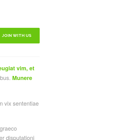
JOIN WITH US
eugiat vim, et
ibus.
Munere
n vix sententiae
 graeco
r disputationi