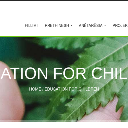
FILLIMI
RRETH NESH
ANËTARËSIA
PROJEK
ATION FOR CHI
HOME
/
EDUCATION FOR CHILDREN