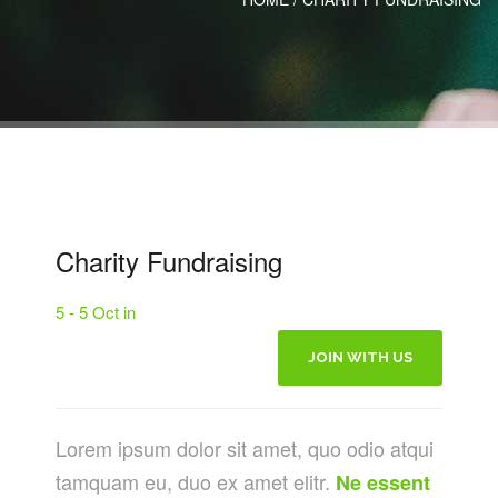
Charity Fundraising
5 - 5 Oct in
JOIN WITH US
Lorem ipsum dolor sit amet, quo odio atqui
tamquam eu, duo ex amet elitr.
Ne essent