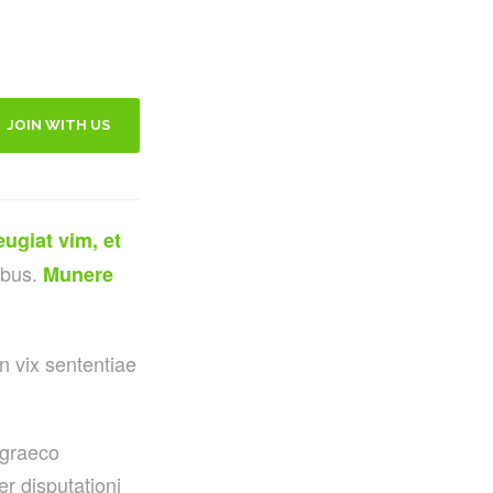
JOIN WITH US
eugiat vim, et
ibus.
Munere
n vix sententiae
 graeco
r disputationi