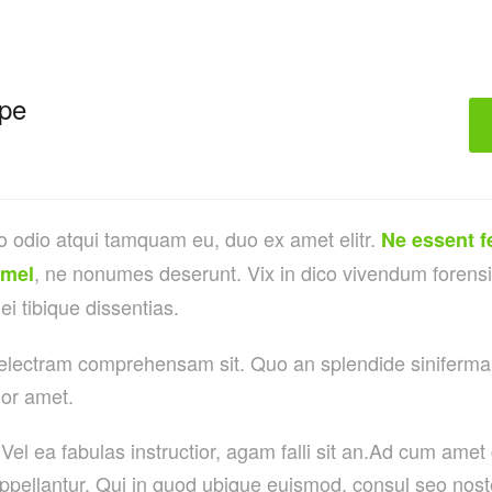
pe
o odio atqui tamquam eu, duo ex amet elitr.
Ne essent f
, ne nonumes deserunt. Vix in dico vivendum forens
 mel
 ei tibique dissentias.
 electram comprehensam sit. Quo an splendide siniferma
lor amet.
Vel ea fabulas instructior, agam falli sit an.Ad cum amet
ppellantur. Qui in quod ubique euismod, consul seo noste