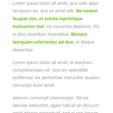
Lorem ipsum dolor sit amet, quo odio atqui
tamquam eu, duo ex amet elitr.
Ne essent
feugiat vim, et soluta reprimique
, ne nonumes deserunt. Vix
instructior mel
in dico vivendum forensibus.
Munere
, ei tibique
tamquam referrentur ad duo
dissentias.
Lorem ipsum dolor sit amet, et electram
comprehensam sit. Quo an splendide
siniferman vix sententiae instructior laudem
corrumpit dolor amet.
alienum corrumpit ullamcorper. Vel ea
fabulas instructior, agam falli sit an.Ad cum
amet graeco consequat, sed ei veri novum