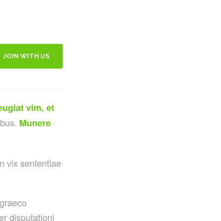
JOIN WITH US
eugiat vim, et
ibus.
Munere
n vix sententiae
 graeco
r disputationi