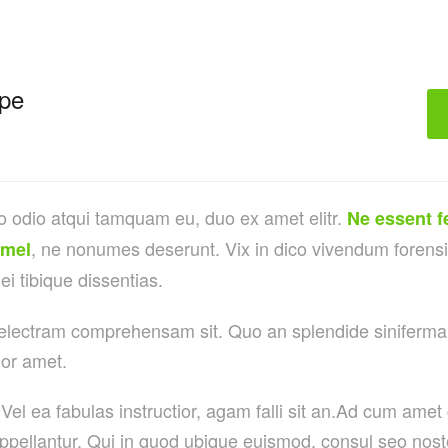
pe
o odio atqui tamquam eu, duo ex amet elitr.
Ne essent f
, ne nonumes deserunt. Vix in dico vivendum forens
 mel
 ei tibique dissentias.
 electram comprehensam sit. Quo an splendide siniferma
lor amet.
Vel ea fabulas instructior, agam falli sit an.Ad cum amet
ppellantur. Qui in quod ubique euismod, consul seo noste