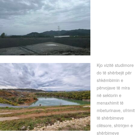
Kjo vizitë studimore
do të shërbejë për
shkëmbimin e
përvojave të mira
në sektorin e
menaxhimit të
mbeturinave, ofrimit
të shërbimeve
cilësore, shtrirjen e
shërbimeve