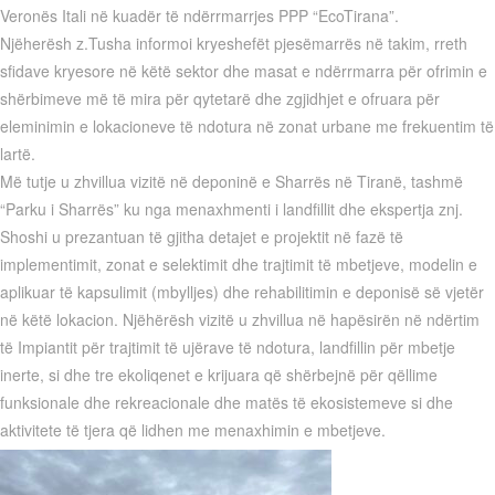
Veronës Itali në kuadër të ndërrmarrjes PPP “EcoTirana”.
Njëherësh z.Tusha informoi kryeshefët pjesëmarrës në takim, rreth
sfidave kryesore në këtë sektor dhe masat e ndërrmarra për ofrimin e
shërbimeve më të mira për qytetarë dhe zgjidhjet e ofruara për
eleminimin e lokacioneve të ndotura në zonat urbane me frekuentim të
lartë.
Më tutje u zhvillua vizitë në deponinë e Sharrës në Tiranë, tashmë
“Parku i Sharrës” ku nga menaxhmenti i landfillit dhe ekspertja znj.
Shoshi u prezantuan të gjitha detajet e projektit në fazë të
implementimit, zonat e selektimit dhe trajtimit të mbetjeve, modelin e
aplikuar të kapsulimit (mbylljes) dhe rehabilitimin e deponisë së vjetër
në këtë lokacion. Njëhërësh vizitë u zhvillua në hapësirën në ndërtim
të Impiantit për trajtimit të ujërave të ndotura, landfillin për mbetje
inerte, si dhe tre ekoliqenet e krijuara që shërbejnë për qëllime
funksionale dhe rekreacionale dhe matës të ekosistemeve si dhe
aktivitete të tjera që lidhen me menaxhimin e mbetjeve.