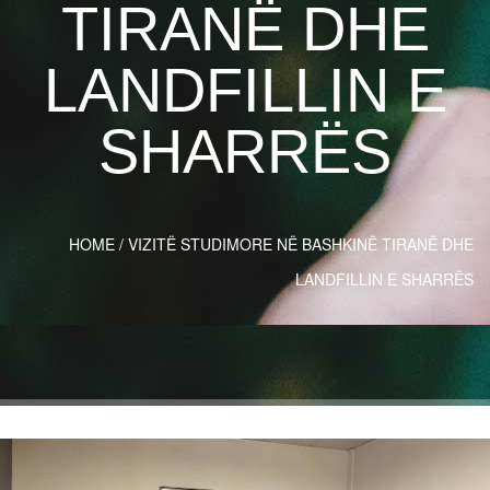
TIRANË DHE
LANDFILLIN E
SHARRËS
HOME
/
VIZITË STUDIMORE NË BASHKINË TIRANË DHE
LANDFILLIN E SHARRËS