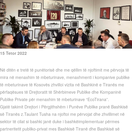
15 Tetor 2022
Në ditën e tretë të punëtorisë dhe me qëllim të njoftimit me përvoja të
mira në menaxhim të mbeturinave, menaxhmenti i kompanive publike
të mbeturinave të Kosovës zhvilloi vizita në Bashkinë e Tiranës me
përfaqësues të Drejtoratit të Shërbimeve Publike dhe Kompaninë
Publike Private për menaxhim të mbeturinave “EcoTirana”.
Gjatë takimit Drejtori i Përgjithshëm i Punëve Publike pranë Bashkisë
së Tiranës z.Taulant Tusha na njoftoi me përvojat dhe zhvillimet në
sektor të cilat si bashki janë duke i bashkëimplementuar përmes
partneritetit publiko-privat mes Bashkisë Tiranë dhe Bashkisë së