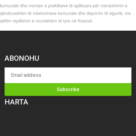
komunale dhe marrjen e praktikave të aplikuara për menaxhimin e
qëndrueshëm të mbeturinave komunale dhe deponim të sigurtë, me
qëllim replikimin e mundshëm të tyre në Kosovë.
ABONOHU
HARTA