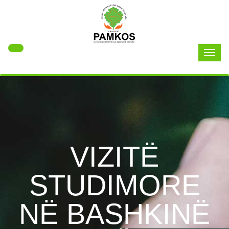
Toggl
naviga
VIZITË
STUDIMORE
NË BASHKINË