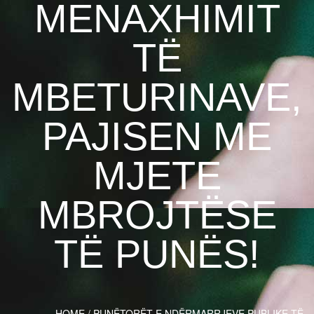
MENAXHIMIT
TË
MBETURINAVE,
PAJISEN ME
MJETE
MBROJTËSE
TË PUNËS!
HOME
/
PUNËTORËT E NDËRMARRJEVE PUBLIKE TË