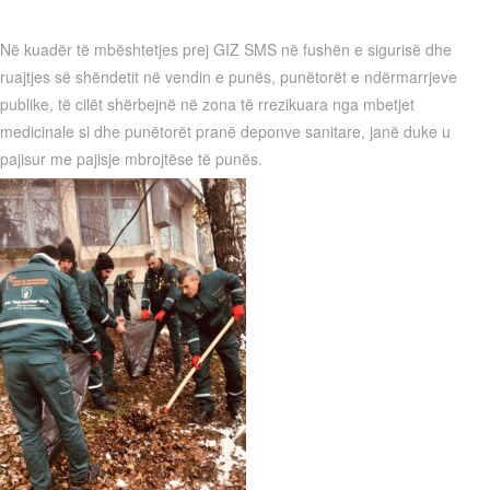
Në kuadër të mbështetjes prej GIZ SMS në fushën e sigurisë dhe
ruajtjes së shëndetit në vendin e punës, punëtorët e ndërmarrjeve
publike, të cilët shërbejnë në zona të rrezikuara nga mbetjet
medicinale si dhe punëtorët pranë deponve sanitare, janë duke u
pajisur me pajisje mbrojtëse të punës.