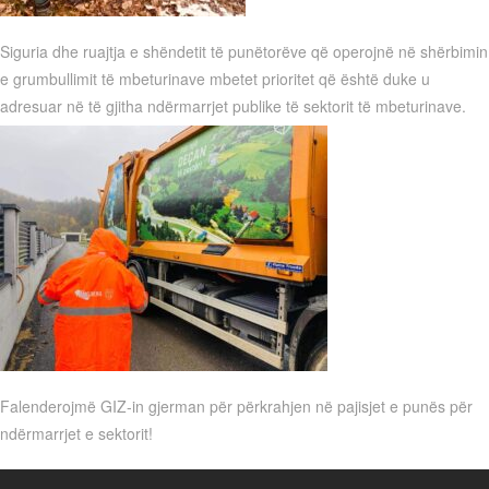
Siguria dhe ruajtja e shëndetit të punëtorëve që operojnë në shërbimin
e grumbullimit të mbeturinave mbetet prioritet që është duke u
adresuar në të gjitha ndërmarrjet publike të sektorit të mbeturinave.
Falenderojmë GIZ-in gjerman për përkrahjen në pajisjet e punës për
ndërmarrjet e sektorit!