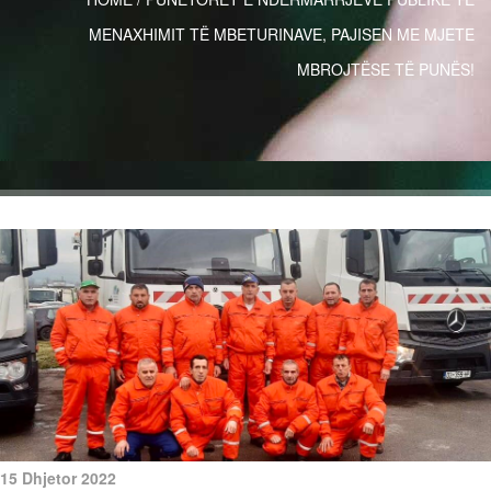
MENAXHIMIT TË MBETURINAVE, PAJISEN ME MJETE
MBROJTËSE TË PUNËS!
15 Dhjetor 2022