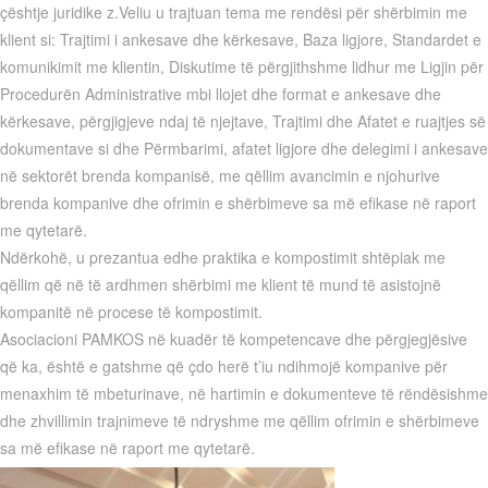
çështje juridike z.Veliu u trajtuan tema me rendësi për shërbimin me
klient si: Trajtimi i ankesave dhe kërkesave, Baza ligjore, Standardet e
komunikimit me klientin, Diskutime të përgjithshme lidhur me Ligjin për
Procedurën Administrative mbi llojet dhe format e ankesave dhe
kërkesave, përgjigjeve ndaj të njejtave, Trajtimi dhe Afatet e ruajtjes së
dokumentave si dhe Përmbarimi, afatet ligjore dhe delegimi i ankesave
në sektorët brenda kompanisë, me qëllim avancimin e njohurive
brenda kompanive dhe ofrimin e shërbimeve sa më efikase në raport
me qytetarë.
Ndërkohë, u prezantua edhe praktika e kompostimit shtëpiak me
qëllim që në të ardhmen shërbimi me klient të mund të asistojnë
kompanitë në procese të kompostimit.
Asociacioni PAMKOS në kuadër të kompetencave dhe përgjegjësive
që ka, është e gatshme që çdo herë t’iu ndihmojë kompanive për
menaxhim të mbeturinave, në hartimin e dokumenteve të rëndësishme
dhe zhvillimin trajnimeve të ndryshme me qëllim ofrimin e shërbimeve
sa më efikase në raport me qytetarë.