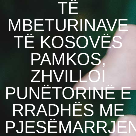
TË
MBETURINAVE
TË KOSOVËS
PAMKOS,
ZHVILLOI
PUNËTORINË E
RRADHËS ME
PJESËMARRJE