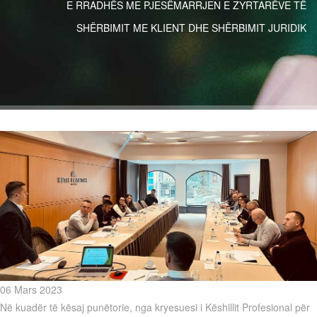
E RRADHËS ME PJESËMARRJEN E ZYRTARËVE TË
SHËRBIMIT ME KLIENT DHE SHËRBIMIT JURIDIK
06 Mars 2023
Në kuadër të kësaj punëtorie, nga kryesuesi i Këshillit Profesional për