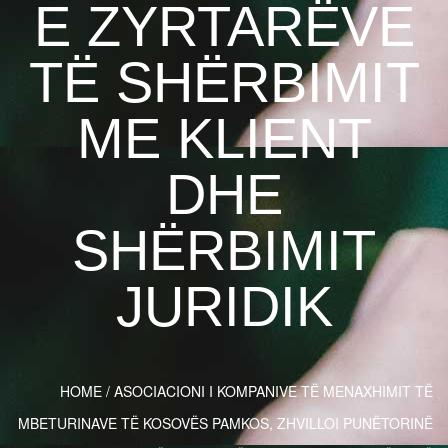
E ZYRTARËVE
TË SHËRBIMIT
ME KLIENT
DHE
SHËRBIMIT
JURIDIK
HOME
/
ASOCIACIONI I KOMPANIVE TË MENAXHIMIT TË
MBETURINAVE TË KOSOVËS PAMKOS, ZHVILLOI PUNËTORINË